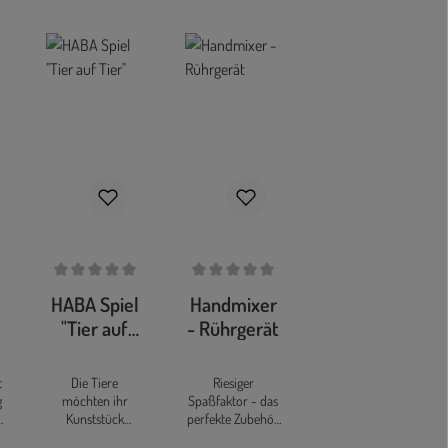
n 5 Sternen
che Bewertung von 0 von 5 Sternen
Durchschnittliche Bewertung von 0 von 5 Sternen
Durchschnittliche Bewertung von 0 von 5 S
l
HABA Spiel
Handmixer
"Tier auf
- Rührgerät
Tier"
t
Die Tiere
Riesiger
g
möchten ihr
Spaßfaktor - das
e
Kunststück
perfekte Zubehör
zeigen: die große
für jede kleine