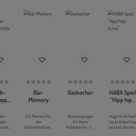
ittliche Bewertung von 0 von 5 Sternen
Durchschnittliche Bewertung von 0 von 5 Sternen
Durchschnittliche Bewertung von 0 vo
Durchschnittli
eh-
Bär-
Gaskocher
HABA Spie
uppe
Memory
"Hipp hipp
n",
hurra"
 ca.
ieh-
Ein Memory für
Kochvergnügen
Hugo Hund feier
cm
ppe
das
für kleine
heute Geburtsta
wurde
Gedächtnistrainin
Hobbyköche - für
und hat alle sein
t, um
g der Kleinen -
eine kleine
Freunde