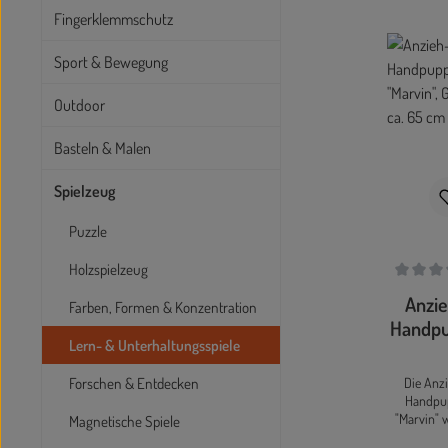
Fingerklemmschutz
Sport & Bewegung
Outdoor
Basteln & Malen
Spielzeug
Puzzle
Holzspielzeug
Durchschn
Anzi
Farben, Formen & Konzentration
Handp
Lern- & Unterhaltungsspiele
"Marvi
Größe
Forschen & Entdecken
Die Anz
65 
Handpu
"Marvin" 
Magnetische Spiele
entwickel