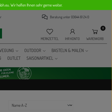
h.eu. Wir helfen Ihnen sehr gerne weiter.
ar
Beratung unter 03644 61 24 0
0
Du hast 0 Produkte auf dem Merkzet
MERKZETTEL
IHR KONTO
WARENKORB
EWEGUNG
OUTDOOR
BASTELN & MALEN
G
OUTLET
SAISONARTIKEL