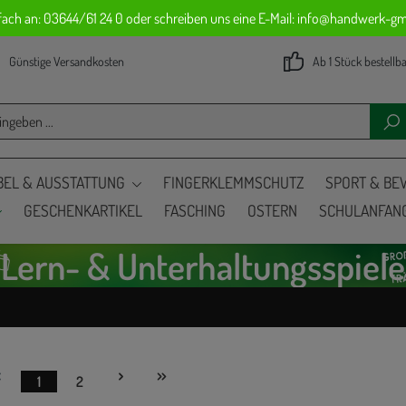
nfach an: 03644/61 24 0 oder schreiben uns eine E-Mail: info@handwerk-gmb
Günstige Versandkosten
Ab 1 Stück bestellb
EL & AUSSTATTUNG
FINGERKLEMMSCHUTZ
SPORT & B
GESCHENKARTIKEL
FASCHING
OSTERN
SCHULANFAN
Lern- & Unterhaltungsspiele
1
2
Seite
Seite