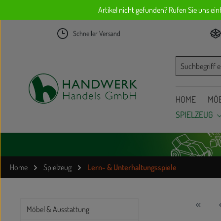
Artikel nicht gefunden? Rufen Sie uns ei
um Hauptinhalt springen
Zur Suche springen
Schneller Versand
HOME
MÖB
SPIELZEUG
Home
Spielzeug
Lern- & Unterhaltungsspiele
Möbel & Ausstattung