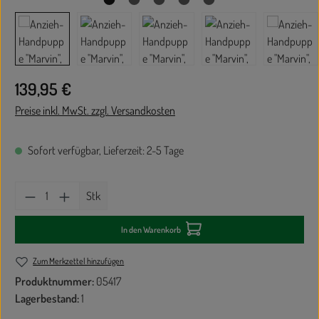
Regulärer Preis:
139,95 €
Preise inkl. MwSt. zzgl. Versandkosten
Sofort verfügbar, Lieferzeit: 2-5 Tage
Produkt Anzahl: Gib den gewünschten Wert ein oder
Stk
In den Warenkorb
Zum Merkzettel hinzufügen
Produktnummer:
05417
Lagerbestand:
1