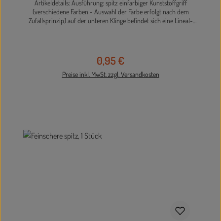
Artikeldetails: Ausführung: spitz einfarbiger Kunststoffgriff
(verschiedene Farben - Auswahl der Farbe erfolgt nach dem
Zufallsprinzip) auf der unteren Klinge befindet sich eine Lineal-
Skala von 5 cm, sodass die Schneidelinien direkt vorgezeichnet
werden können rostfreier Edelstahl Länge 13 cm Die Lieferung
erfolgt farblich sortiert.
0,95 €
Regulärer Preis:
Preise inkl. MwSt. zzgl. Versandkosten
In den Warenkorb