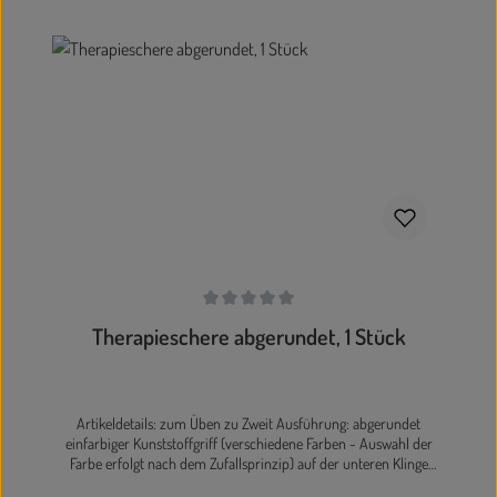
In den Warenkorb
Durchschnittliche Bewertung von 0 von 5 Sternen
Therapieschere abgerundet, 1 Stück
Artikeldetails: zum Üben zu Zweit Ausführung: abgerundet
einfarbiger Kunststoffgriff (verschiedene Farben - Auswahl der
Farbe erfolgt nach dem Zufallsprinzip) auf der unteren Klinge
befindet sich eine Lineal-Skala von 5 cm, sodass die Schneidelinien