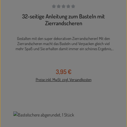
Durchschnittliche Bewertung von 0 von 5 Sternen
32-seitige Anleitung zum Basteln mit
Zierrandscheren
Gestalten mit den super dekorativen Zierrandscheren! Mit den
Zierrandscheren macht das Basteln und Verpacken gleich viel
mehr Spaß und Sie erhalten damit immer ein schönes Ergebnis,
das sich sehen lassen kann. Artikeldetails: 32-seitige Anleitung zum
Basteln mit Zierrandscheren u.a. 10 Seiten Scrapbooking,
Gestaltungsvorschläge zu Halloween, Weihnachten, Geburtstag,
Hochzeit u.v.m. inkl. Schneideanleitungen
3,95 €
Regulärer Preis:
Preise inkl. MwSt. zzgl. Versandkosten
In den Warenkorb