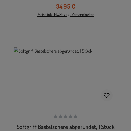
farblich sortiert.
34,95 €
Regulärer Preis:
Preise inkl. MwSt. zzgl. Versandkosten
In den Warenkorb
Durchschnittliche Bewertung von 0 von 5 Sternen
Softgriff Bastelschere abgerundet, 1 Stück