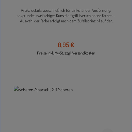
Artikeldetails: ausschließlich für Linkshänder Ausführung:
abgerundet zweifarbiger Kunststoffgriff (verschiedene Farben -
Auswahl der Farbe erfolgt nach dem Zufallsprinzip) auf der
unteren Klinge befindet sich eine Lineal-Skala von 5 cm, sodass die
Schneidelinien direkt vorgezeichnet werden können rostfreier
Edelstahl Länge 13 cm Die Lieferung erfolgt farblich sortiert.
0,95 €
Regulärer Preis:
Preise inkl. MwSt. zzgl. Versandkosten
In den Warenkorb