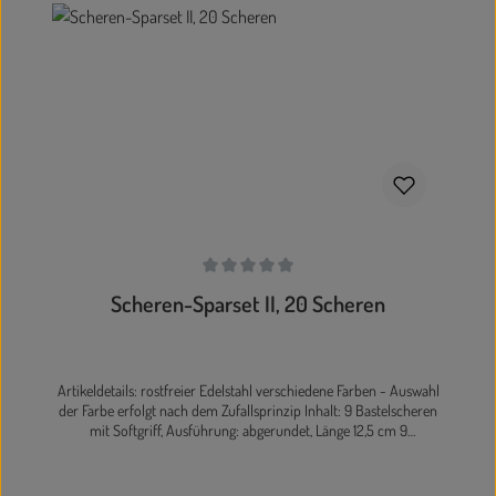
In den Warenkorb
Durchschnittliche Bewertung von 0 von 5 Sternen
Scheren-Sparset II, 20 Scheren
Artikeldetails: rostfreier Edelstahl verschiedene Farben - Auswahl
der Farbe erfolgt nach dem Zufallsprinzip Inhalt: 9 Bastelscheren
mit Softgriff, Ausführung: abgerundet, Länge 12,5 cm 9
Bastelscheren mit Softgriff, Ausführung: spitz, Länge 12,5 cm 1
Therapieschere, Ausführung: abgerundet, Länge 17 cm 1
Papierschere mit Softgriff, Länge 21 cm Die Lieferung erfolgt