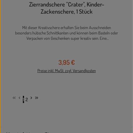
Durchschnittliche Bewertung von 0 von 5 Sternen
Zierrandschere "Crater", Kinder-
Zackenschere, 1 Stück
Mit dieser Kreativschere erhalten Sie beim Ausschneiden
besonders hübsche Schnittkanten und können beim Basteln oder
Verpacken von Geschenken super kreativ sein. Eine
Kennzeichnung auf der Klinge zeigt Ihnen, welche Schnittkante die
Schere besitzt. Mit Scheren wie dieser macht das Basteln und
Verpacken gleich viel mehr Spaß und Sie erhalten damit immer
ein schönes Ergebnis, das sich sehen lassen kann. Artikeldetails:
3,95 €
Regulärer Preis:
einfarbiger rosafarbener Kunststoffgriff rostfreier Edelstahl Länge
16,5 cm
Preise inkl. MwSt. zzgl. Versandkosten
1
2
Seite
Seite
In den Warenkorb