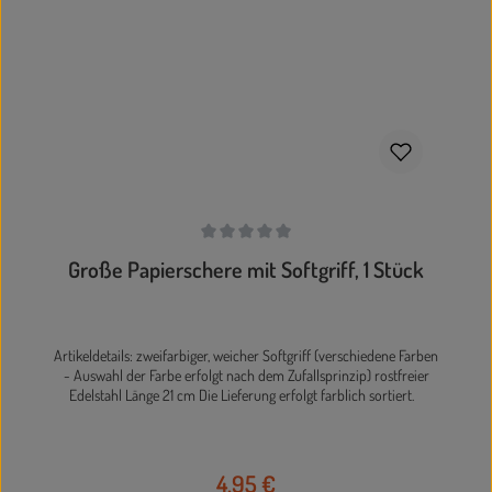
Durchschnittliche Bewertung von 0 von 5 Sternen
Große Papierschere mit Softgriff, 1 Stück
Artikeldetails: zweifarbiger, weicher Softgriff (verschiedene Farben
- Auswahl der Farbe erfolgt nach dem Zufallsprinzip) rostfreier
Edelstahl Länge 21 cm Die Lieferung erfolgt farblich sortiert.
4,95 €
Regulärer Preis: