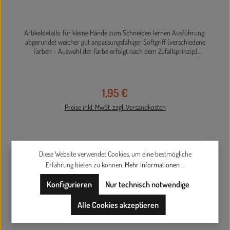
Artikeldetails: für kleine Hände zum Schneiden lernen Ausführung:
abgerundet weicher gut anpassungsfähiger Softgriff (verschiedene
Farben - Auswahl der Farbe erfolgt nach dem Zufallsprinzip)
rostfreier Edelstahl Länge 12,5 cm Die Lieferung erfolgt farblich
sortiert.
1,95 €
Regulärer Preis:
Preise inkl. MwSt. zzgl. Versandkosten
Diese Website verwendet Cookies, um eine bestmögliche
Erfahrung bieten zu können.
Mehr Informationen ...
In den Warenkorb
Konfigurieren
Nur technisch notwendige
Alle Cookies akzeptieren