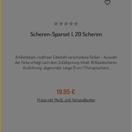
Durchschnittliche Bewertung von 0 von 5 Sternen
Scheren-Sparset I, 20 Scheren
Artikeldetails: rostfreier Edelstahl verschiedene Farben - Auswahl
der Farbe erfolgt nach dem Zufallsprinzip Inhalt: 18 Bastelscheren,
Ausführung: abgerundet, Länge 13 cm 1 Therapieschere,
Ausführung: abgerundet, Länge 17 cm 1 Papierschere mit Softgriff,
Länge 21 cm Die Lieferung erfolgt farblich sortiert.
19,95 €
Regulärer Preis:
Preise inkl. MwSt. zzgl. Versandkosten