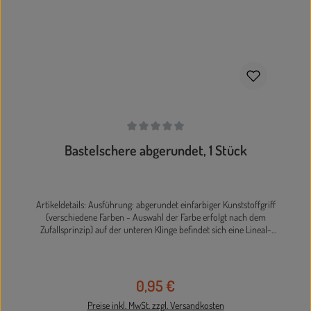
Durchschnittliche Bewertung von 0 von 5 Sternen
Bastelschere abgerundet, 1 Stück
Artikeldetails: Ausführung: abgerundet einfarbiger Kunststoffgriff
(verschiedene Farben - Auswahl der Farbe erfolgt nach dem
Zufallsprinzip) auf der unteren Klinge befindet sich eine Lineal-
Skala von 5 cm, sodass die Schneidelinien direkt vorgezeichnet
werden können rostfreier Edelstahl Länge 13 cm Die Lieferung
erfolgt farblich sortiert.
0,95 €
Regulärer Preis:
Preise inkl. MwSt. zzgl. Versandkosten