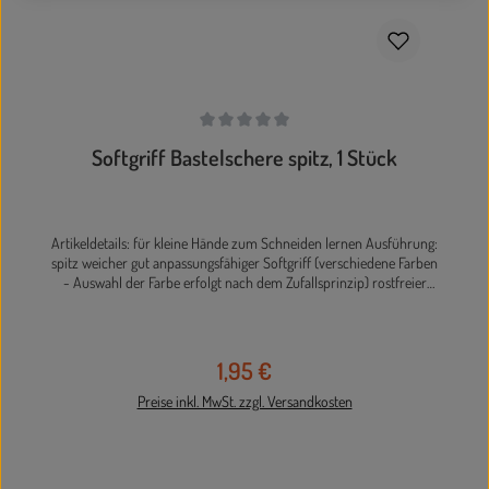
Durchschnittliche Bewertung von 0 von 5 Sternen
Softgriff Bastelschere spitz, 1 Stück
Artikeldetails: für kleine Hände zum Schneiden lernen Ausführung:
spitz weicher gut anpassungsfähiger Softgriff (verschiedene Farben
- Auswahl der Farbe erfolgt nach dem Zufallsprinzip) rostfreier
Edelstahl Länge 12,5 cm Die Lieferung erfolgt farblich sortiert.
1,95 €
Regulärer Preis:
Preise inkl. MwSt. zzgl. Versandkosten