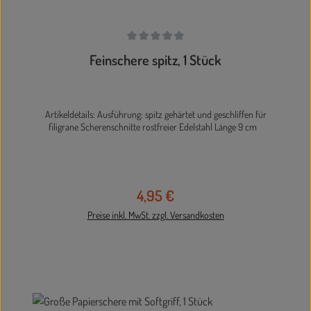
Durchschnittliche Bewertung von 0 von 5 Sternen
Feinschere spitz, 1 Stück
Artikeldetails: Ausführung: spitz gehärtet und geschliffen für
filigrane Scherenschnitte rostfreier Edelstahl Länge 9 cm
4,95 €
Regulärer Preis:
Preise inkl. MwSt. zzgl. Versandkosten
In den Warenkorb