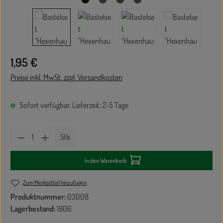
Regulärer Preis:
1,95 €
Preise inkl. MwSt. zzgl. Versandkosten
Sofort verfügbar, Lieferzeit: 2-5 Tage
Produkt Anzahl: Gib den gewünschten Wert ein oder
Stk
In den Warenkorb
Zum Merkzettel hinzufügen
Produktnummer:
03008
Lagerbestand:
1806