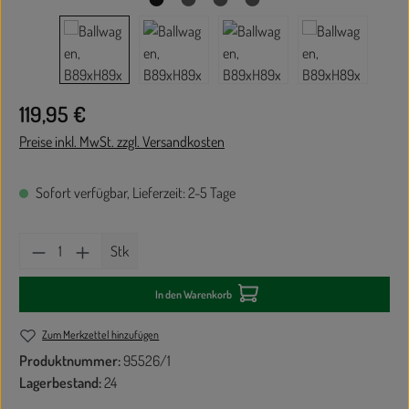
Regulärer Preis:
119,95 €
Preise inkl. MwSt. zzgl. Versandkosten
Sofort verfügbar, Lieferzeit: 2-5 Tage
Produkt Anzahl: Gib den gewünschten Wert ein oder
Stk
In den Warenkorb
Zum Merkzettel hinzufügen
Produktnummer:
95526/1
Lagerbestand:
24