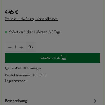
Regulärer Preis:
4,45 €
Preise inkl. MwSt. zzgl. Versandkosten
Sofort verfügbar, Lieferzeit: 2-5 Tage
Produkt Anzahl: Gib den gewünschten Wert ein oder
Stk
In den Warenkorb
Zum Merkzettel hinzufügen
Produktnummer:
02130/07
Lagerbestand:
1
Beschreibung