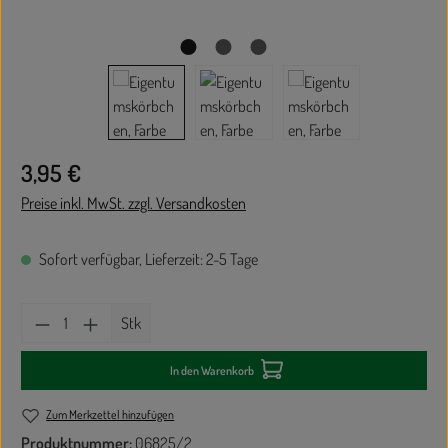
Regulärer Preis:
3,95 €
Preise inkl. MwSt. zzgl. Versandkosten
Sofort verfügbar, Lieferzeit: 2-5 Tage
Produkt Anzahl: Gib den gewünschten Wert ein oder
Stk
In den Warenkorb
Zum Merkzettel hinzufügen
Produktnummer:
06825/2